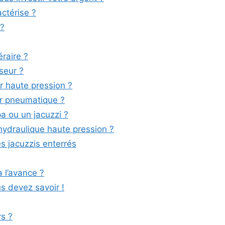
actérise ?
 ?
raire ?
seur ?
r haute pression ?
r pneumatique ?
pa ou un jacuzzi ?
hydraulique haute pression ?
es jacuzzis enterrés
 l’avance ?
us devez savoir !
s ?