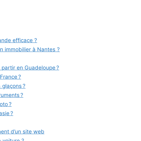
nde efficace ?
n immobilier à Nantes ?
r partir en Guadeloupe ?
 France ?
 glaçons ?
truments ?
oto ?
asie ?
ment d’un site web
 voiture ?