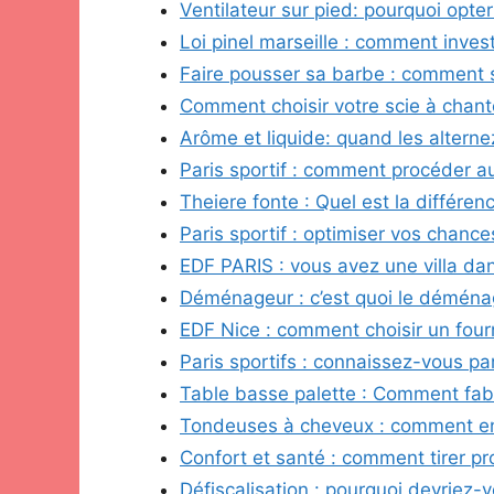
Ventilateur sur pied: pourquoi opter
Loi pinel marseille : comment invest
Faire pousser sa barbe : comment 
Comment choisir votre scie à chan
Arôme et liquide: quand les altern
Paris sportif : comment procéder au
Theiere fonte : Quel est la différen
Paris sportif : optimiser vos chance
EDF PARIS : vous avez une villa dan
Déménageur : c’est quoi le déména
EDF Nice : comment choisir un fourn
Paris sportifs : connaissez-vous par
Table basse palette : Comment fabr
Tondeuses à cheveux : comment enl
Confort et santé : comment tirer pro
Défiscalisation : pourquoi devriez-v