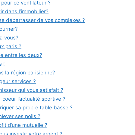
 pour ce ventilateur ?
ir dans l’immobilier?
se débarrasser de vos complexes ?
tourner?
ez-vous?
x paris ?
ce entre les deux?
s !
s la région parisienne?
geur services ?
isseur qui vous satisfait ?
 coeur l’actualité sportive ?
iquer sa propre table basse ?
ever ses poils ?
fit d’une mutuelle ?
ous investir votre argent ?